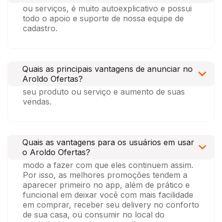
ou serviços, é muito autoexplicativo e possui
todo o apoio e suporte de nossa equipe de
cadastro.
São inúmeras vantagens em estar no app
Aroldo Ofertas, confere só: diversos
Quais as principais vantagens de anunciar no
seguimentos, sem prisão geográfica, ofertas
Aroldo Ofertas?
especiais no app, novos clientes conhecendo
seu produto ou serviço e aumento de suas
vendas.
Não somente você é o primeiro a saber das
novidades, mas também recebe as ofertas
Quais as vantagens para os usuários em usar
mais quentes. Isso porque as lojas querem
o Aroldo Ofertas?
vender para os seus clientes mais fiéis, de
modo a fazer com que eles continuem assim.
Por isso, as melhores promoções tendem a
aparecer primeiro no app, além de prático e
funcional em deixar você com mais facilidade
em comprar, receber seu delivery no conforto
de sua casa, ou consumir no local do