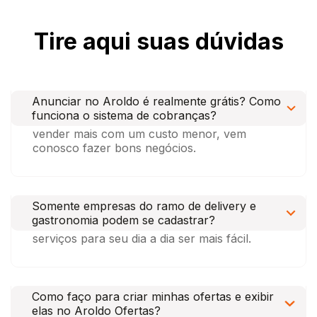
Tire aqui suas dúvidas
Atualmente sua empresa não possui
mensalidade ou anuidade para anunciar seus
Anunciar no Aroldo é realmente grátis? Como
produtos ou serviços em nosso app Aroldo
funciona o sistema de cobranças?
Ofertas, um formato diferente para você
vender mais com um custo menor, vem
conosco fazer bons negócios.
Nosso app Aroldo Ofertas possui
multissegmentos, vários ramos de atividades
Somente empresas do ramo de delivery e
em um único app, diversas categorias com
gastronomia podem se cadastrar?
tudo o que você precisa de produtos e
serviços para seu dia a dia ser mais fácil.
Ao cadastrar sua empresa em nossa
plataforma, será criado suas credenciais para
Como faço para criar minhas ofertas e exibir
que você mesmo crie suas ofertas, colocando
elas no Aroldo Ofertas?
as melhores informações sobre seus produtos