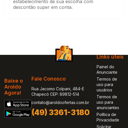
estabelecimento de sua escolha com
descontão super em conta.
Links úteis
Painel do
Anunciante
Fale Conosco
Termos de
Baixe o
uso para
Aroldo
Rua Jacomo Colpani, 484-E
usuários
Agora!
Chapecó CEP: 89812-514
Termos de
uso para
contato@aroldoofertas.com.br
anunciantes
(49) 3361-3180
Política de
Privacidade
Solicitar